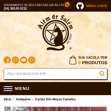
ATENDIMENTO DE SEG A SEX DAS 10H ÀS 17H
MINHA CONTA
(54) 98145-5232
SUA SACOLA TEM
0
PRODUTOS
MENU
Início
>
Antiquário
>
Cartão Três Moças Camafeu