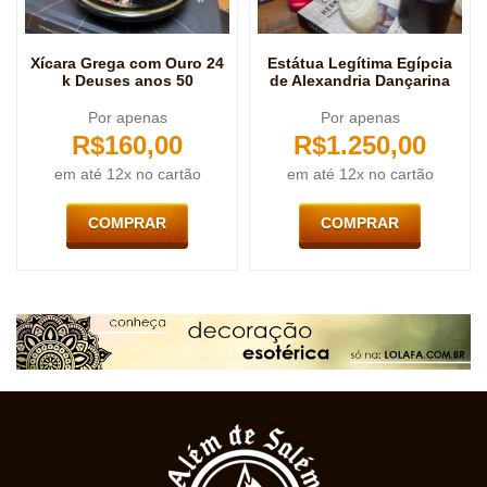
Xícara Grega com Ouro 24
Estátua Legítima Egípcia
k Deuses anos 50
de Alexandria Dançarina
Por apenas
Por apenas
R$
160,00
R$
1.250,00
em até 12x no cartão
em até 12x no cartão
COMPRAR
COMPRAR