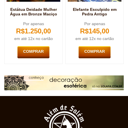
Estátua Deidade Mulher
Elefante Esculpido em
Água em Bronze Maciço
Pedra Antigo
Por apenas
Por apenas
R$
1.250,00
R$
145,00
em até 12x no cartão
em até 12x no cartão
COMPRAR
COMPRAR