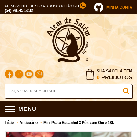
ATENDIMENTO DE SEG A SEX DAS 10H ÀS 17H
MINHA CONTA
(54) 98145-5232
SUA SACOLA TEM
0
PRODUTOS
MENU
Início
>
Antiquário
>
Mini Prato Espanhol 3 Pés com Ouro 18k