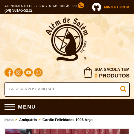
ATENDIMENTO DE SEG A SEX DAS 10H ÀS 17H
MINHA CONTA
(54) 98145-5232
SUA SACOLA TEM
0
PRODUTOS
MENU
Início
>
Antiquário
>
Cartão Felicidades 1906 Anjo