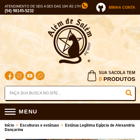
ATENDIMENTO DE SEG A SEX DAS 10H ÀS 17H
MINHA CONTA
(54) 98145-5232
SUA SACOLA TEM
0
PRODUTOS
MENU
Início
>
Esculturas e estátuas
>
Estátua Legítima Egípcia de Alexandria
Dançarina