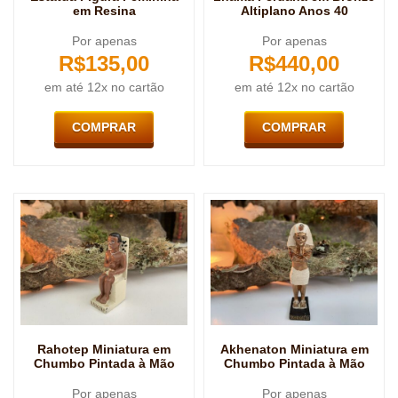
em Resina
Altiplano Anos 40
Por apenas
Por apenas
R$
135,00
R$
440,00
em até 12x no cartão
em até 12x no cartão
COMPRAR
COMPRAR
Rahotep Miniatura em
Akhenaton Miniatura em
Chumbo Pintada à Mão
Chumbo Pintada à Mão
Por apenas
Por apenas