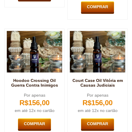
COMPRAR
Hoodoo Crossing Oil
Court Case Oil Vitória em
Guerra Contra Inimigos
Causas Judiciais
Por apenas
Por apenas
R$
156,00
R$
156,00
em até 12x no cartão
em até 12x no cartão
COMPRAR
COMPRAR