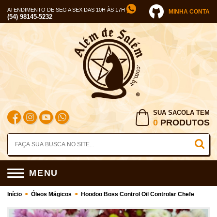
ATENDIMENTO DE SEG A SEX DAS 10H ÀS 17H
MINHA CONTA
(54) 98145-5232
SUA SACOLA TEM
0
PRODUTOS
MENU
Início
>
Óleos Mágicos
>
Hoodoo Boss Control Oil Controlar Chefe