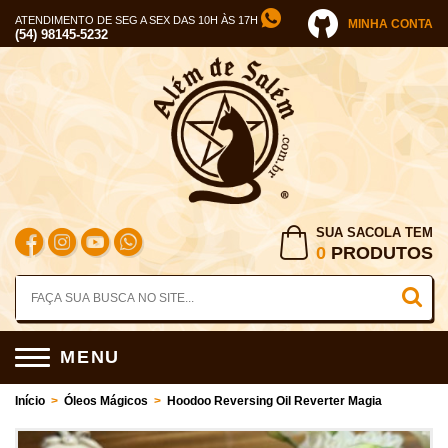
ATENDIMENTO DE SEG A SEX DAS 10H ÀS 17H
MINHA CONTA
(54) 98145-5232
SUA SACOLA TEM
0
PRODUTOS
MENU
Início
>
Óleos Mágicos
>
Hoodoo Reversing Oil Reverter Magia