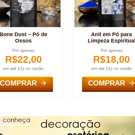
Bone Dust – Pó de
Anil em Pó para
Ossos
Limpeza Espiritua
Por apenas
Por apenas
R$
22,00
R$
18,00
em até 12x no cartão
em até 12x no cartão
COMPRAR
COMPRAR