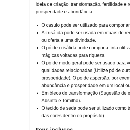
ideia de criação, transformação, fertilidade e 
prosperidade e abundância.
O casulo pode ser utilizado para compor am
A crisálida pode ser usada em rituais de
ou oferta a uma divindade.
O pó de crisálida pode compor a tinta utili
mágicas voltadas para riqueza.
O pó de modo geral pode ser usado para ve
qualidades relacionadas (Utilize pó de our
prosperidade). O pó de aspersão, por exemp
abundância e prosperidade em um local ou
Em óleos de transformação (Sugestão de er
Absinto e Tomilho).
O tecido de seda pode ser utilizado como to
das cores dentro do propósito).
Itens inclusos