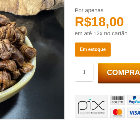
Por apenas
R$
18,00
em até 12x no cartão
Em estoque
COMPRA