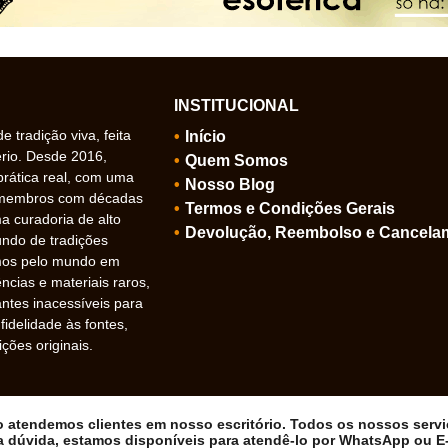
INSTITUCIONAL
 tradição viva, feita
Início
ério. Desde 2016,
Quem Somos
prática real, com uma
Nosso Blog
 membros com décadas
Termos e Condições Gerais
 curadoria de alto
Devolução, Reembolso e Cancela
undo de tradições
amos pelo mundo em
ncias e materiais raros,
ntes inacessíveis para
idelidade às fontes,
ições originais.
ão atendemos clientes em nosso escritório. Todos os nossos serv
a dúvida, estamos disponíveis para atendê-lo por WhatsApp ou E-m