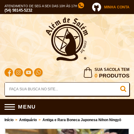
ATENDIMENTO DE SEG A SEX DAS 10H ÀS 17H
MINHA CONTA
(54) 98145-5232
SUA SACOLA TEM
0
PRODUTOS
MENU
Início
>
Antiquário
>
Antiga e Rara Boneca Japonesa Nihon Ningyō