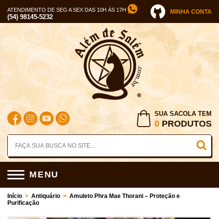
ATENDIMENTO DE SEG A SEX DAS 10H ÀS 17H
MINHA CONTA
(54) 98145-5232
SUA SACOLA TEM
0
PRODUTOS
MENU
Início
>
Antiquário
>
Amuleto Phra Mae Thorani – Proteção e
Purificação