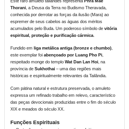
Este raro amuleto tailandês representa
Phra Mae
Thorani
, a Deusa da Terra no Budismo Theravada,
conhecida por derrotar as forças da ilusão (Mara) ao
espremer de seus cabelos as águas dos méritos
acumulados pelo Buda. Um poderoso símbolo de
vitória
espiritual, proteção e purificação cármica
.
Fundido em
liga metálica antiga (bronze e chumbo)
,
este exemplar foi
abençoado por Luang Pho Pi
,
respeitado monge do templo
Wat Dan Lan Hoi
, na
província de
Sukhothai
– uma das regiões mais
históricas e espiritualmente relevantes da Tailândia.
Com pátina natural e estrutura preservada, o amuleto
expressa um refinado trabalho em relevo, característico
das peças devocionais produzidas entre o fim do século
XIX e meados do século XX.
Funções Espirituais