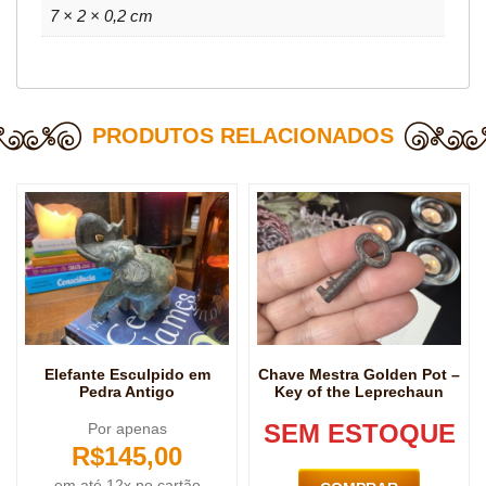
7 × 2 × 0,2 cm
PRODUTOS RELACIONADOS
Elefante Esculpido em
Chave Mestra Golden Pot –
Pedra Antigo
Key of the Leprechaun
SEM ESTOQUE
Por apenas
R$
145,00
em até 12x no cartão