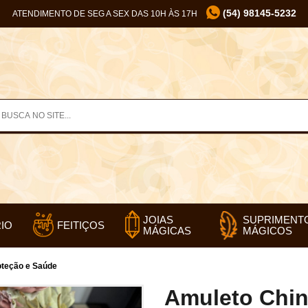
(54) 98145-5232
ATENDIMENTO DE SEG A SEX DAS 10H ÀS 17H
SUPRIMENT
JOIAS
IO
FEITIÇOS
MÁGICOS
MÁGICAS
oteção e Saúde
Amuleto Chin