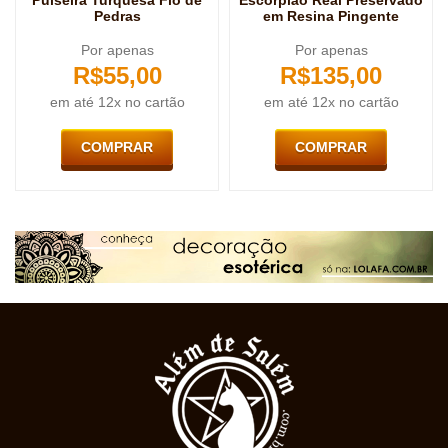
Pulseira Turquesa Fio de
Escorpião Real Preservado
Pedras
em Resina Pingente
Por apenas
Por apenas
R$
55,00
R$
135,00
em até 12x no cartão
em até 12x no cartão
COMPRAR
COMPRAR