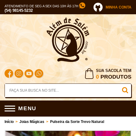
ATENDIMENTO DE SEG A SEX DAS 10H ÀS 17H
MINHA CONTA
(54) 98145-5232
SUA SACOLA TEM
0
PRODUTOS
MENU
Início
>
Joias Mágicas
>
Pulseira da Sorte Trevo Natural