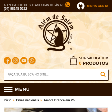
ATENDIMENTO DE SEG A SEX DAS 10H ÀS 17H
MINHA CONTA
(54) 98145-5232
SUA SACOLA TEM
0
PRODUTOS
MENU
Início
>
Ervas nacionais
>
Amora Branca em Pó