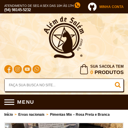
ATENDIMENTO DE SEG A SEX DAS 10H ÀS 17H
MINHA CONTA
(54) 98145-5232
SUA SACOLA TEM
0
PRODUTOS
MENU
Início
>
Ervas nacionais
>
Pimentas Mix – Rosa Preta e Branca