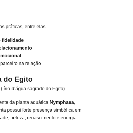
s práticas, entre elas:
 fidelidade
relacionamento
 emocional
 parceiro na relação
 do Egito
lírio-d’água sagrado do Egito)
nte da planta aquática
Nymphaea
,
nta possui forte presença simbólica em
idade, beleza, renascimento e energia