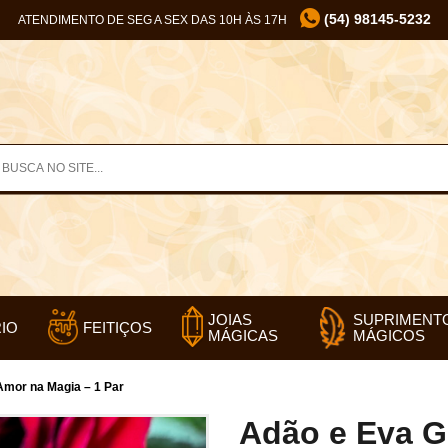
(54) 98145-5232
ATENDIMENTO DE SEG A SEX DAS 10H ÀS 17H
SUPRIMENT
JOIAS
IO
FEITIÇOS
MÁGICOS
MÁGICAS
Amor na Magia – 1 Par
Adão e Eva G