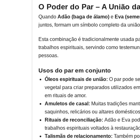
O Poder do Par – A União d
Quando
Adão (baga de álamo)
e
Eva (seme
juntos, formam um símbolo completo da união
Esta combinação é tradicionalmente usada pa
trabalhos espirituais, servindo como testemu
pessoas.
Usos do par em conjunto
Óleos espirituais de união:
O par pode s
vegetal para criar preparados utilizados e
em rituais de amor.
Amuletos de casal:
Muitas tradições man
saquinhos, relicários ou altares doméstic
Rituais de reconciliação:
Adão e Eva pod
trabalhos espirituais voltados à restauraç
Talismãs de relacionamento:
Também pod