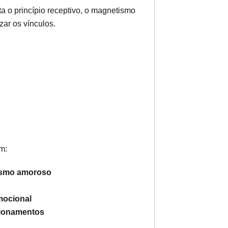
ta o princípio receptivo, o magnetismo
zar os vínculos.
m:
tismo amoroso
mocional
acionamentos