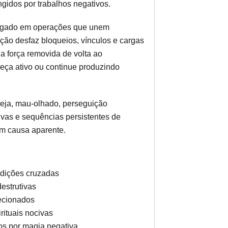
ngidos por trabalhos negativos.
regado em operações que unem
ção desfaz bloqueios, vínculos e cargas
a força removida de volta ao
eça ativo ou continue produzindo
eja, mau-olhado, perseguição
ocivas e sequências persistentes de
em causa aparente.
ndições cruzadas
destrutivas
recionados
rituais nocivas
os por magia negativa