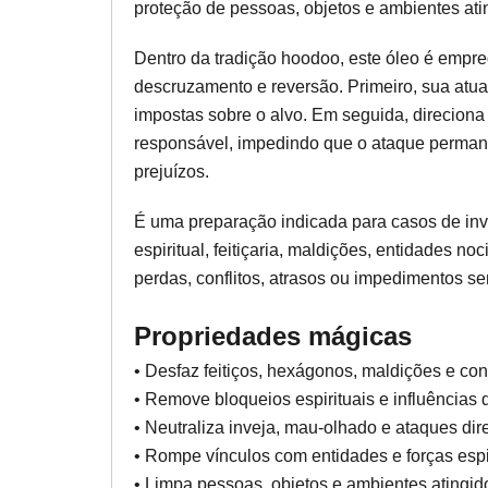
proteção de pessoas, objetos e ambientes ati
Dentro da tradição hoodoo, este óleo é emp
descruzamento e reversão. Primeiro, sua atua
impostas sobre o alvo. Em seguida, direciona 
responsável, impedindo que o ataque perman
prejuízos.
É uma preparação indicada para casos de inv
espiritual, feitiçaria, maldições, entidades n
perdas, conflitos, atrasos ou impedimentos s
Propriedades mágicas
• Desfaz feitiços, hexágonos, maldições e co
• Remove bloqueios espirituais e influências 
• Neutraliza inveja, mau-olhado e ataques di
• Rompe vínculos com entidades e forças espi
• Limpa pessoas, objetos e ambientes atingid