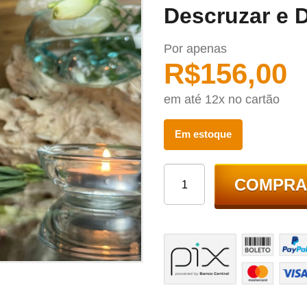
Descruzar e 
Por apenas
R$
156,00
em até 12x no cartão
Em estoque
COMPRA