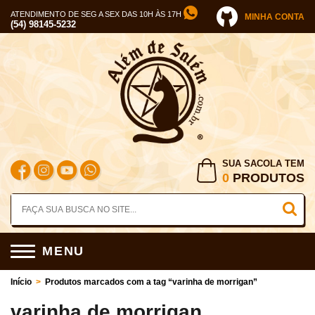
ATENDIMENTO DE SEG A SEX DAS 10H ÀS 17H
MINHA CONTA
(54) 98145-5232
SUA SACOLA TEM
0
PRODUTOS
MENU
Início
>
Produtos marcados com a tag “varinha de morrigan”
varinha de morrigan