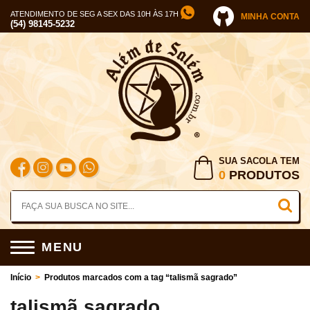
ATENDIMENTO DE SEG A SEX DAS 10H ÀS 17H
MINHA CONTA
(54) 98145-5232
SUA SACOLA TEM
0
PRODUTOS
MENU
Início
>
Produtos marcados com a tag “talismã sagrado”
talismã sagrado