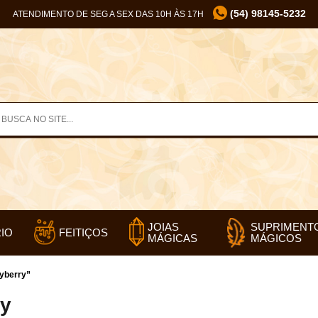
(54) 98145-5232
ATENDIMENTO DE SEG A SEX DAS 10H ÀS 17H
SUPRIMENT
JOIAS
IO
FEITIÇOS
MÁGICOS
MÁGICAS
ayberry”
ry