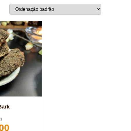
Bark
as
00