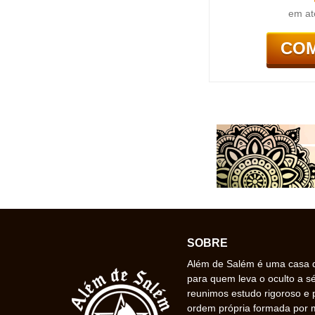
em at
CO
SOBRE
Além de Salém é uma casa de
para quem leva o oculto a s
reunimos estudo rigoroso e 
ordem própria formada por