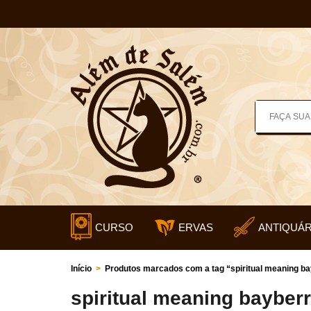
CURSO
ERVAS
ANTIQUÁR
Início
>
Produtos marcados com a tag “spiritual meaning b
spiritual meaning bayber