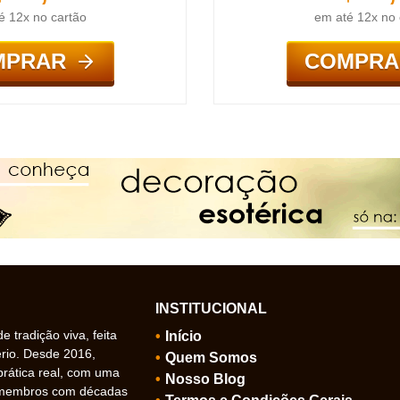
é 12x no cartão
em até 12x no 
MPRAR
COMPRA
INSTITUCIONAL
 tradição viva, feita
Início
ério. Desde 2016,
Quem Somos
prática real, com uma
Nosso Blog
 membros com décadas