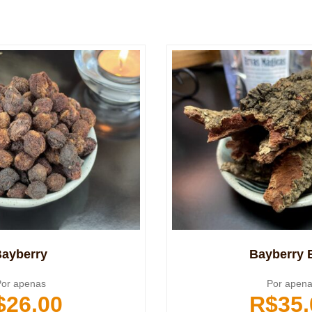
ayberry
Bayberry 
or apenas
Por apen
$
26,00
R$
35,