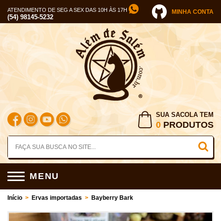
ATENDIMENTO DE SEG A SEX DAS 10H ÀS 17H
MINHA CONTA
(54) 98145-5232
SUA SACOLA TEM
0
PRODUTOS
MENU
Início
>
Ervas importadas
>
Bayberry Bark