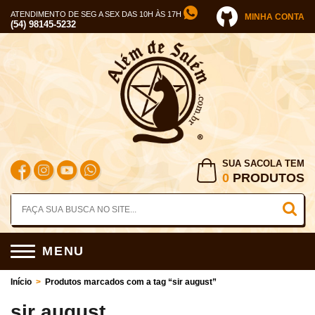
ATENDIMENTO DE SEG A SEX DAS 10H ÀS 17H
MINHA CONTA
(54) 98145-5232
SUA SACOLA TEM
0
PRODUTOS
MENU
Início
>
Produtos marcados com a tag “sir august”
sir august