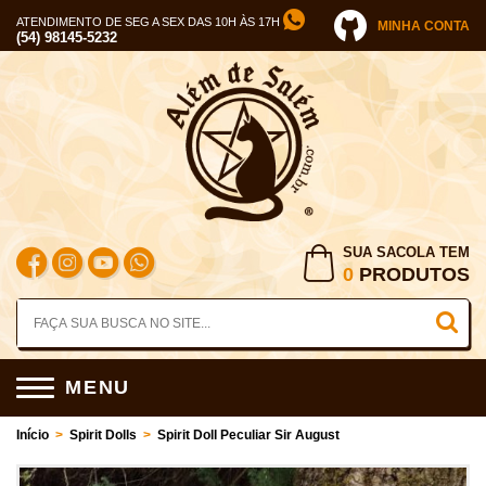
ATENDIMENTO DE SEG A SEX DAS 10H ÀS 17H
MINHA CONTA
(54) 98145-5232
SUA SACOLA TEM
0
PRODUTOS
MENU
Início
>
Spirit Dolls
>
Spirit Doll Peculiar Sir August