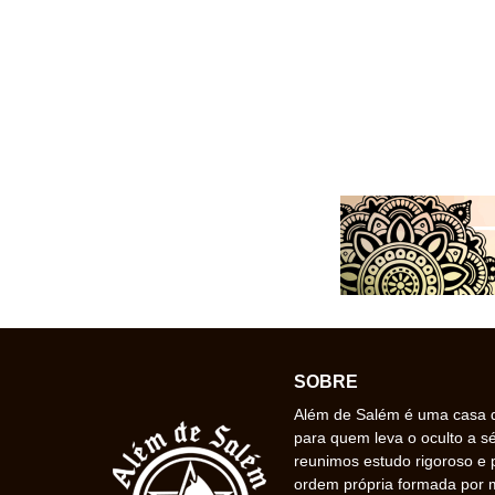
SOBRE
Além de Salém é uma casa de
para quem leva o oculto a s
reunimos estudo rigoroso e 
ordem própria formada por