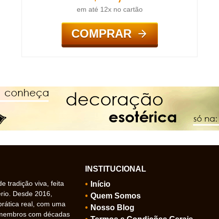
em até 12x no cartão
COMPRAR
INSTITUCIONAL
 tradição viva, feita
Início
ério. Desde 2016,
Quem Somos
prática real, com uma
Nosso Blog
 membros com décadas