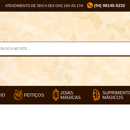
(54) 98145-5232
ATENDIMENTO DE SEG A SEX DAS 10H ÀS 17H
SUPRIMENT
JOIAS
IO
FEITIÇOS
MÁGICOS
MÁGICAS