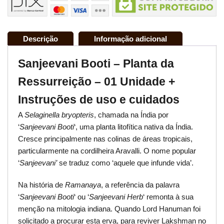
Descrição
Informação adicional
Sanjeevani Booti – Planta da
Ressurreição – 01 Unidade +
Instruções de uso e cuidados
A
Selaginella bryopteris
, chamada na Índia por
‘
Sanjeevani Booti
‘, uma planta litofítica nativa da Índia.
Cresce principalmente nas colinas de áreas tropicais,
particularmente na cordilheira Aravalli. O nome popular
‘
S
anjeevani’
se traduz como ‘aquele que infunde vida’.
Na história de
Ramanaya
, a referência da palavra
‘
Sanjeevani Booti
‘ ou ‘
Sanjeevani Herb
‘ remonta à sua
menção na mitologia indiana. Quando Lord Hanuman foi
solicitado a procurar esta erva, para reviver Lakshman no