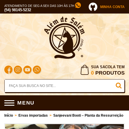
ATENDIMENTO DE SEG A SEX DAS 10H ÀS 17H
MINHA CONTA
(54) 98145-5232
SUA SACOLA TEM
0
PRODUTOS
MENU
Início
>
Ervas importadas
>
Sanjeevani Booti – Planta da Ressurreição