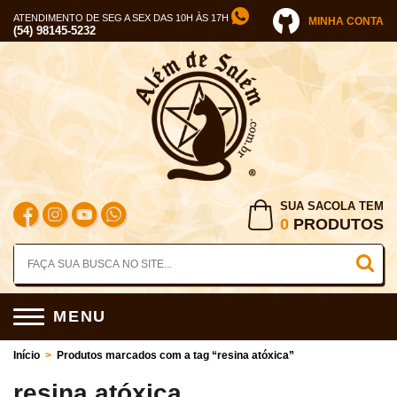
ATENDIMENTO DE SEG A SEX DAS 10H ÀS 17H
MINHA CONTA
(54) 98145-5232
SUA SACOLA TEM
0
PRODUTOS
MENU
Início
>
Produtos marcados com a tag “resina atóxica”
resina atóxica