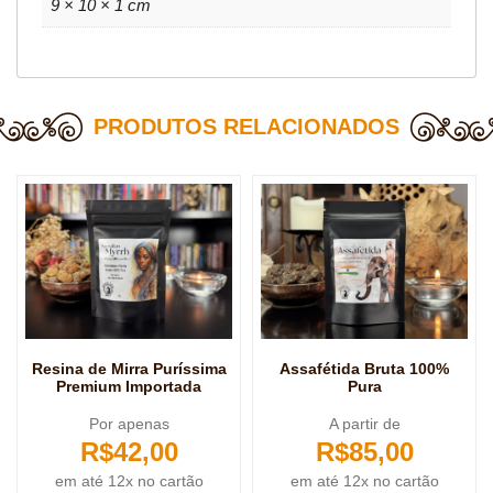
9 × 10 × 1 cm
PRODUTOS RELACIONADOS
Resina de Mirra Puríssima
Assafétida Bruta 100%
Premium Importada
Pura
Por apenas
A partir de
R$
42,00
R$
85,00
em até 12x no cartão
em até 12x no cartão