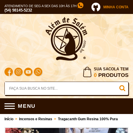
ATENDIMENTO DE SEG A SEX DAS 10H ÀS 17H
MINHA CONTA
(54) 98145-5232
SUA SACOLA TEM
0
PRODUTOS
MENU
Início
>
Incensos e Resinas
>
Tragacanth Gum Resina 100% Pura