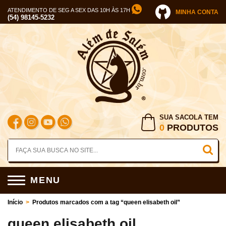
ATENDIMENTO DE SEG A SEX DAS 10H ÀS 17H
MINHA CONTA
(54) 98145-5232
SUA SACOLA TEM
0
PRODUTOS
MENU
Início
>
Produtos marcados com a tag “queen elisabeth oil”
queen elisabeth oil