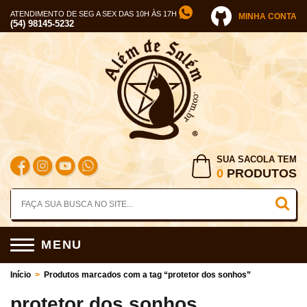
ATENDIMENTO DE SEG A SEX DAS 10H ÀS 17H
MINHA CONTA
(54) 98145-5232
SUA SACOLA TEM
0
PRODUTOS
MENU
Início
>
Produtos marcados com a tag “protetor dos sonhos”
protetor dos sonhos