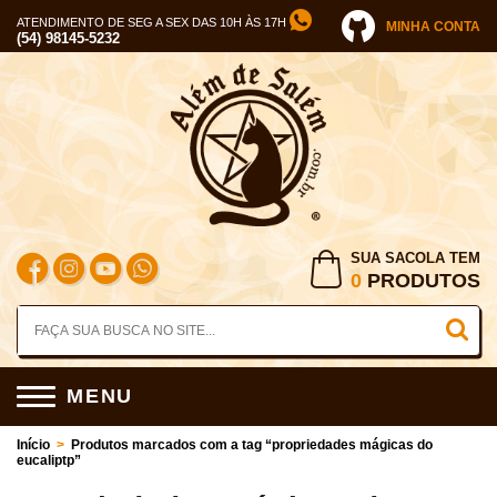
ATENDIMENTO DE SEG A SEX DAS 10H ÀS 17H
MINHA CONTA
(54) 98145-5232
SUA SACOLA TEM
0
PRODUTOS
MENU
Início
>
Produtos marcados com a tag “propriedades mágicas do
eucaliptp”