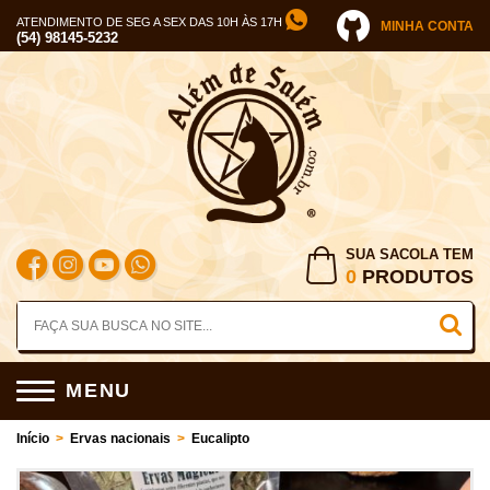
ATENDIMENTO DE SEG A SEX DAS 10H ÀS 17H
MINHA CONTA
(54) 98145-5232
SUA SACOLA TEM
0
PRODUTOS
MENU
Início
>
Ervas nacionais
>
Eucalipto