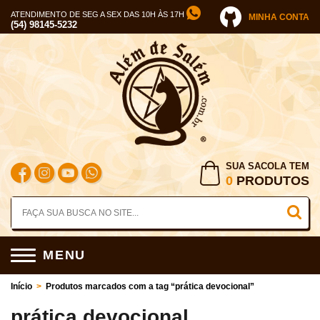
ATENDIMENTO DE SEG A SEX DAS 10H ÀS 17H
MINHA CONTA
(54) 98145-5232
SUA SACOLA TEM
0
PRODUTOS
MENU
Início
>
Produtos marcados com a tag “prática devocional”
prática devocional