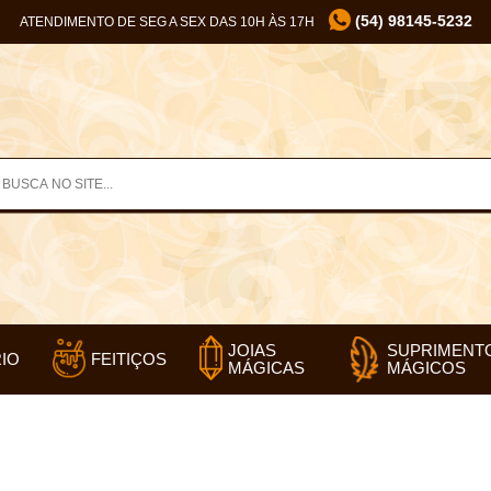
(54) 98145-5232
ATENDIMENTO DE SEG A SEX DAS 10H ÀS 17H
SUPRIMENT
JOIAS
IO
FEITIÇOS
MÁGICOS
MÁGICAS