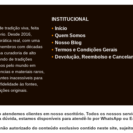
INSTITUCIONAL
 tradição viva, feita
Início
ério. Desde 2016,
Quem Somos
prática real, com uma
Nosso Blog
 membros com décadas
Termos e Condições Gerais
 curadoria de alto
Devolução, Reembolso e Cancela
undo de tradições
amos pelo mundo em
ncias e materiais raros,
ntes inacessíveis para
idelidade às fontes,
ições originais.
ão atendemos clientes em nosso escritório. Todos os nossos serv
a dúvida, estamos disponíveis para atendê-lo por WhatsApp ou E-m
não autorizado do conteúdo exclusivo contido neste site, sujeito