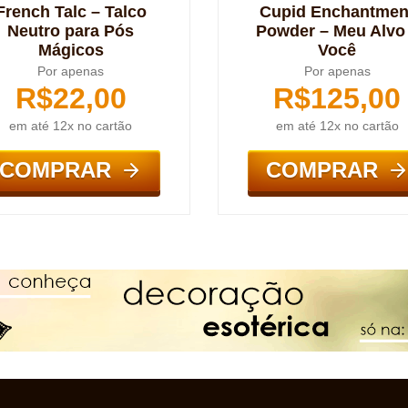
French Talc – Talco
Cupid Enchantmen
Neutro para Pós
Powder – Meu Alvo
Mágicos
Você
Por apenas
Por apenas
R$
22,00
R$
125,00
em até 12x no cartão
em até 12x no cartão
COMPRAR
COMPRAR