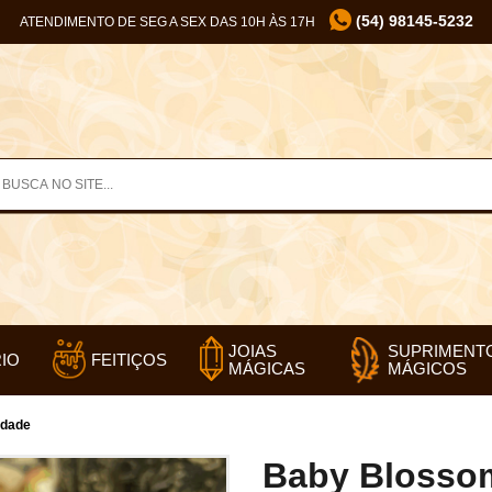
(54) 98145-5232
ATENDIMENTO DE SEG A SEX DAS 10H ÀS 17H
SUPRIMENT
JOIAS
IO
FEITIÇOS
MÁGICOS
MÁGICAS
idade
Baby Blossom 