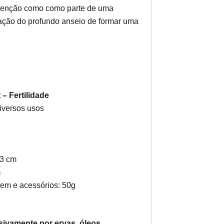
ntenção como como parte de uma
zação do profundo anseio de formar uma
 – Fertilidade
diversos usos
 3 cm
m
em e acessórios: 50g
sivamente por ervas, óleos