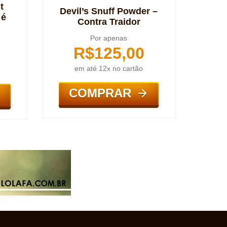
t
Devil’s Snuff Powder –
 é
Contra Traidor
Por apenas
R$
125,00
em até 12x no cartão
COMPRAR