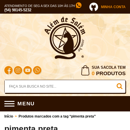
ATENDIMENTO DE SEG A SEX DAS 10H ÀS 17H
MINHA CONTA
(54) 98145-5232
SUA SACOLA TEM
0
PRODUTOS
MENU
Início
>
Produtos marcados com a tag “pimenta preta”
pimenta preta