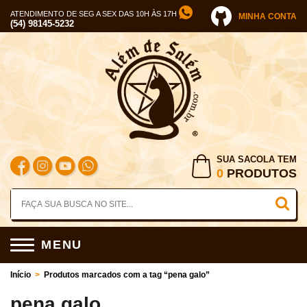
ATENDIMENTO DE SEG A SEX DAS 10H ÀS 17H
MINHA CONTA
(54) 98145-5232
SUA SACOLA TEM
0
PRODUTOS
MENU
Início
>
Produtos marcados com a tag “pena galo”
pena galo