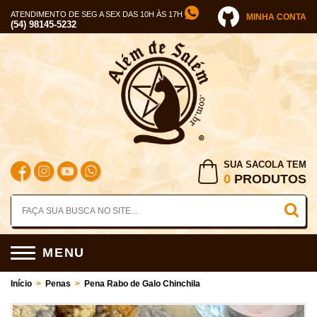
ATENDIMENTO DE SEG A SEX DAS 10H ÀS 17H
MINHA CONTA
(54) 98145-5232
SUA SACOLA TEM
0
PRODUTOS
MENU
Início
>
Penas
>
Pena Rabo de Galo Chinchila