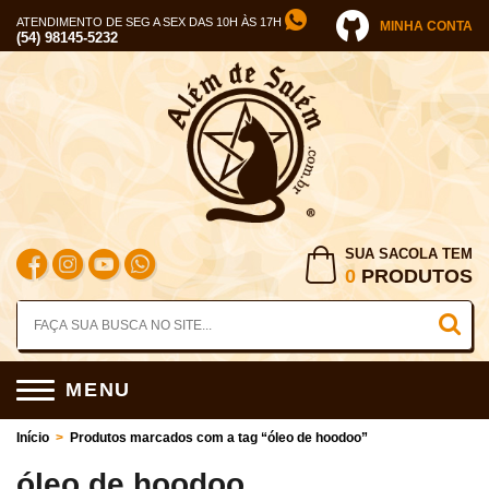
ATENDIMENTO DE SEG A SEX DAS 10H ÀS 17H
MINHA CONTA
(54) 98145-5232
SUA SACOLA TEM
0
PRODUTOS
MENU
Início
>
Produtos marcados com a tag “óleo de hoodoo”
óleo de hoodoo