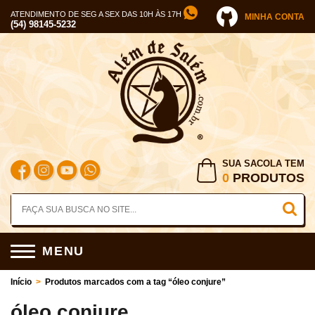
ATENDIMENTO DE SEG A SEX DAS 10H ÀS 17H
MINHA CONTA
(54) 98145-5232
SUA SACOLA TEM
0
PRODUTOS
MENU
Início
>
Produtos marcados com a tag “óleo conjure”
óleo conjure