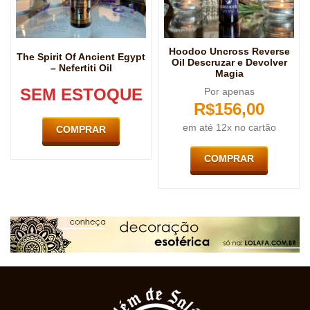
Hoodoo Uncross Reverse
The Spirit Of Ancient Egypt
Oil Descruzar e Devolver
– Nefertiti Oil
Magia
SEM ESTOQUE
Por apenas
R$
156,00
em até 12x no cartão
COMPRAR
COMPRAR