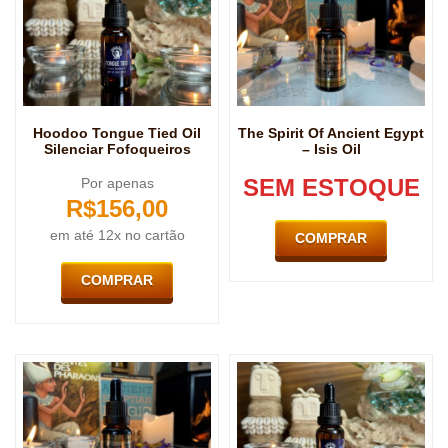
Hoodoo Tongue Tied Oil
The Spirit Of Ancient Egypt
Silenciar Fofoqueiros
– Isis Oil
SEM ESTOQUE
Por apenas
R$
156,00
em até 12x no cartão
COMPRAR
COMPRAR