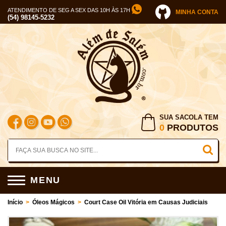
ATENDIMENTO DE SEG A SEX DAS 10H ÀS 17H
MINHA CONTA
(54) 98145-5232
SUA SACOLA TEM
0
PRODUTOS
MENU
Início
>
Óleos Mágicos
>
Court Case Oil Vitória em Causas Judiciais