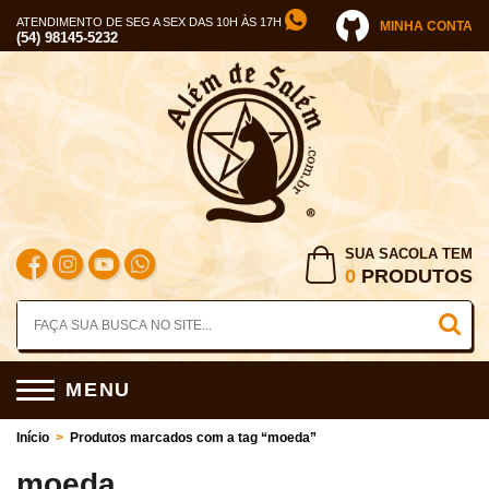
ATENDIMENTO DE SEG A SEX DAS 10H ÀS 17H
MINHA CONTA
(54) 98145-5232
SUA SACOLA TEM
0
PRODUTOS
MENU
Início
>
Produtos marcados com a tag “moeda”
moeda