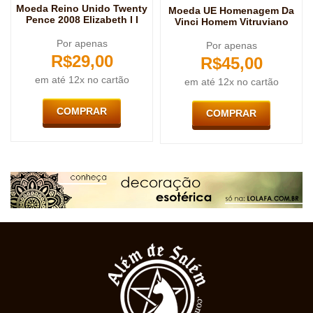
Moeda Reino Unido Twenty
Moeda UE Homenagem Da
Pence 2008 Elizabeth I I
Vinci Homem Vitruviano
Por apenas
Por apenas
R$
29,00
R$
45,00
em até 12x no cartão
em até 12x no cartão
COMPRAR
COMPRAR