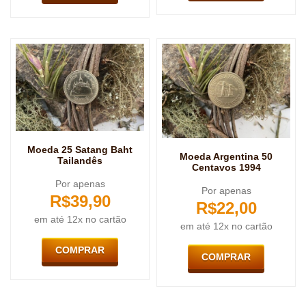
Moeda 25 Satang Baht
Moeda Argentina 50
Tailandês
Centavos 1994
Por apenas
Por apenas
R$
39,90
R$
22,00
em até 12x no cartão
em até 12x no cartão
COMPRAR
COMPRAR