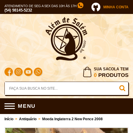
ATENDIMENTO DE SEG A SEX DAS 10H ÀS 17H
MINHA CONTA
(54) 98145-5232
SUA SACOLA TEM
0
PRODUTOS
MENU
Início
>
Antiquário
>
Moeda Inglaterra 2 New Pence 2008