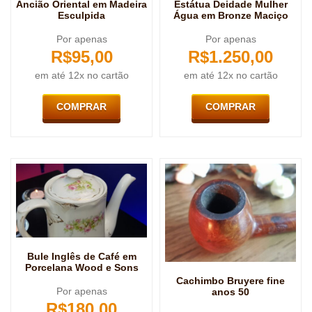
Ancião Oriental em Madeira
Estátua Deidade Mulher
Esculpida
Água em Bronze Maciço
Por apenas
Por apenas
R$
95,00
R$
1.250,00
em até 12x no cartão
em até 12x no cartão
COMPRAR
COMPRAR
Bule Inglês de Café em
Porcelana Wood e Sons
Cachimbo Bruyere fine
Por apenas
anos 50
R$
180,00