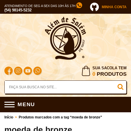
ATENDIMENTO DE SEG A SEX DAS 10H ÀS 17H
MINHA CONTA
(54) 98145-5232
SUA SACOLA TEM
0
PRODUTOS
MENU
Início
>
Produtos marcados com a tag “moeda de bronze”
moeda de bronze