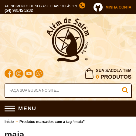
ATENDIMENTO DE SEG A SEX DAS 10H ÀS 17H
MINHA CONTA
(54) 98145-5232
SUA SACOLA TEM
0
PRODUTOS
MENU
Início
>
Produtos marcados com a tag “maia”
maia