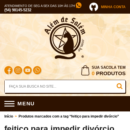
ATENDIMENTO DE SEG A SEX DAS 10H ÀS 17H
MINHA CONTA
(54) 98145-5232
SUA SACOLA TEM
0
PRODUTOS
MENU
Início
>
Produtos marcados com a tag “feitiço para impedir divórcio”
feitiço para impedir divórcio