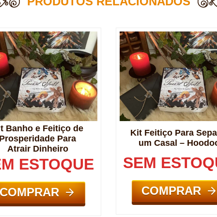
PRODUTOS RELACIONADOS
it Banho e Feitiço de
Kit Feitiço Para Sepa
Prosperidade Para
um Casal – Hoodo
Atrair Dinheiro
SEM ESTOQ
EM ESTOQUE
COMPRAR
COMPRAR