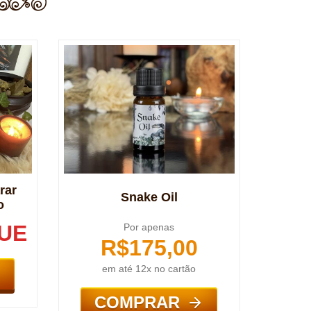
rar
Snake Oil
o
UE
Por apenas
R$
175,00
em até 12x no cartão
COMPRAR