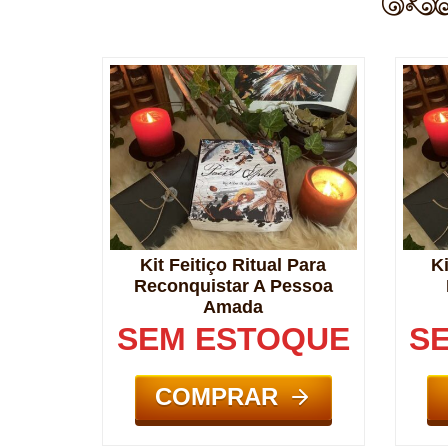
Kit Feitiço Ritual Para
K
Reconquistar A Pessoa
Amada
SEM ESTOQUE
S
COMPRAR