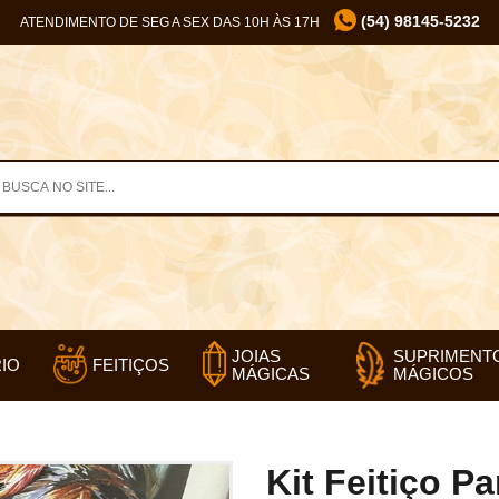
(54) 98145-5232
ATENDIMENTO DE SEG A SEX DAS 10H ÀS 17H
SUPRIMENT
JOIAS
IO
FEITIÇOS
MÁGICOS
MÁGICAS
Kit Feitiço P