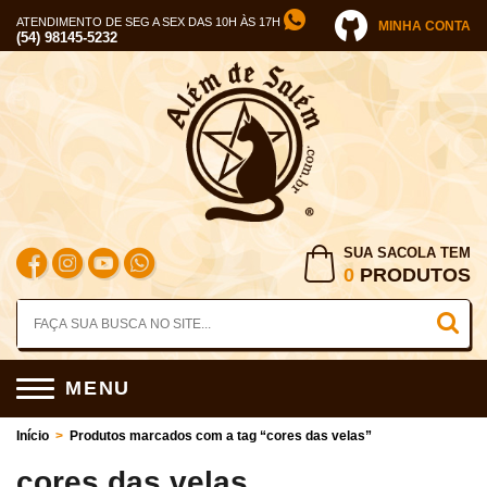
ATENDIMENTO DE SEG A SEX DAS 10H ÀS 17H
MINHA CONTA
(54) 98145-5232
SUA SACOLA TEM
0
PRODUTOS
MENU
Início
>
Produtos marcados com a tag “cores das velas”
cores das velas