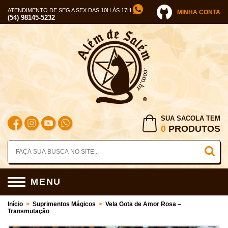
ATENDIMENTO DE SEG A SEX DAS 10H ÀS 17H
MINHA CONTA
(54) 98145-5232
SUA SACOLA TEM
0
PRODUTOS
MENU
Início
>
Suprimentos Mágicos
>
Vela Gota de Amor Rosa –
Transmutação