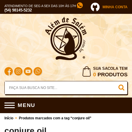
ATENDIMENTO DE SEG A SEX DAS 10H ÀS 17H
MINHA CONTA
(54) 98145-5232
SUA SACOLA TEM
0
PRODUTOS
MENU
Início
>
Produtos marcados com a tag “conjure oil”
conjure oil