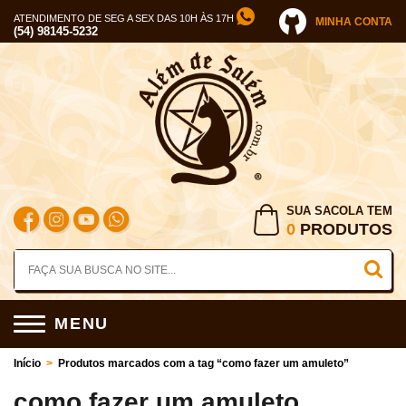
ATENDIMENTO DE SEG A SEX DAS 10H ÀS 17H
MINHA CONTA
(54) 98145-5232
SUA SACOLA TEM
0
PRODUTOS
MENU
Início
>
Produtos marcados com a tag “como fazer um amuleto”
como fazer um amuleto