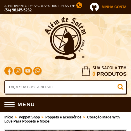
ATENDIMENTO DE SEG A SEX DAS 10H ÀS 17H
MINHA CONTA
(54) 98145-5232
SUA SACOLA TEM
0
PRODUTOS
MENU
Início
>
Poppet Shop
>
Poppets e acessórios
>
Coração Made With
Love Para Poppets e Mojos