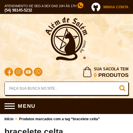
ATENDIMENTO DE SEG A SEX DAS 10H ÀS 17H
MINHA CONTA
(54) 98145-5232
SUA SACOLA TEM
0
PRODUTOS
MENU
Início
>
Produtos marcados com a tag “bracelete celta”
bracelete celta